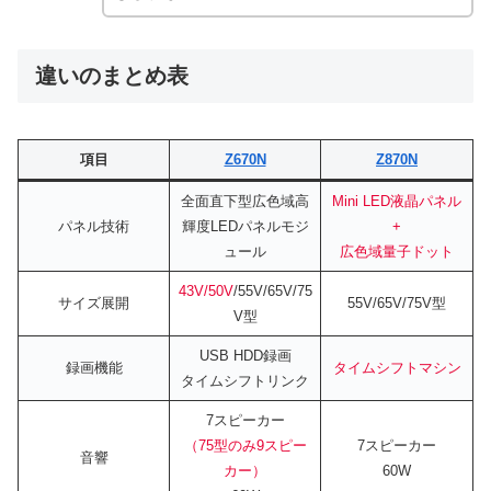
違いのまとめ表
項目
Z670N
Z870N
全面直下型広色域高
Mini LED液晶パネル
パネル技術
輝度LEDパネルモジ
+
ュール
広色域量子ドット
43V/50V
/55V/65V/75
サイズ展開
55V/65V/75V型
V型
USB HDD録画
録画機能
タイムシフトマシン
タイムシフトリンク
7スピーカー
（75型のみ9スピー
7スピーカー
音響
カー）
60W