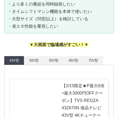
・より多くの番組を同時録画したい
・タイムシフトマシン機能を本体で使いたい
・大型サイズ（55型以上）を検討している
・省エネ性能を重視したい
▼大画面で臨場感がすごい
！▼
43V型
50V型
55V型
65V型
75V型
【2/15限定★P最大6倍
+最大3000円OFFクー
ポン】TVS REGZA
43Z670N 液晶テレビ
43V型 4Kチューナー