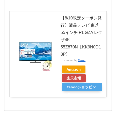
【8/10限定クーポン発
行】液晶テレビ 東芝
55インチ REGZA レグ
ザ4K
55Z870N【KK9N0D1
8P】
created by
Rinker
Amazon
楽天市場
Yahooショッピン
グ