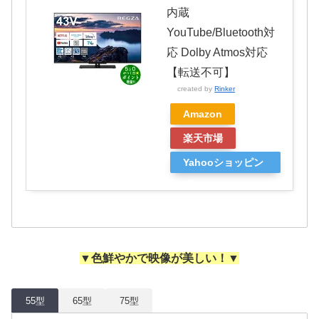
内蔵
YouTube/Bluetooth対
応 Dolby Atmos対応
【転送不可】
created by
Rinker
Amazon
楽天市場
Yahooショッピン
グ
▼色鮮やかで映像が美しい！▼
55型
65型
75型